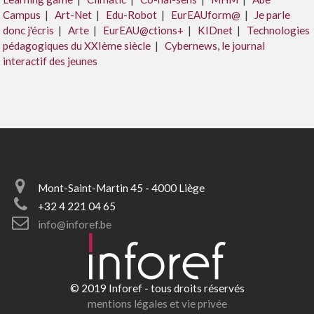
Campus
|
Art-Net
|
Edu-Robot
|
EurEAUform@
|
Je parle
donc j'écris
|
Arte
|
EurEAU@ctions+
|
KIDnet
|
Technologies
pédagogiques du XXIème siècle
|
Cybernews, le journal
interactif des jeunes
Mont-Saint-Martin 45 - 4000 Liège
+32 4 221 04 65
info@inforef.be
© 2019 Inforef - tous droits réservés
mentions légales et vie privée