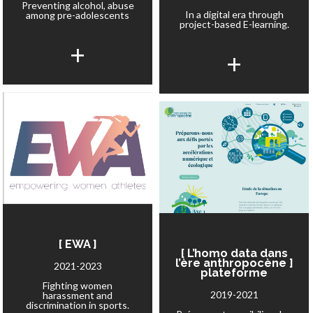
Preventing alcohol, abuse
In a digital era through
among pre-adolescents
project-based E-learning.
+
+
[ EWA ]
[ L’homo data dans
l’ère anthropocène ]
2021-2023
plateforme
Fighting women
2019-2021
harassment and
discrimination in sports.