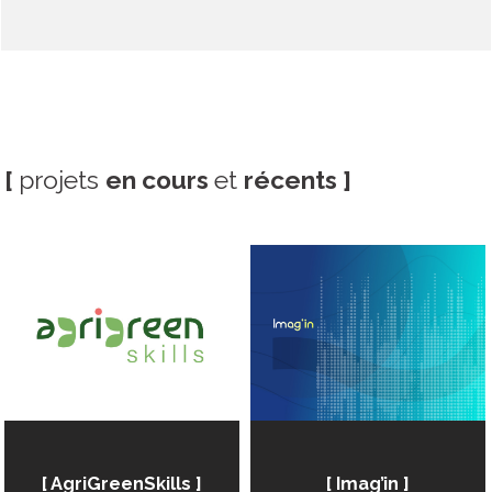
[
projets
en cours
et
récents ]
[ AgriGreenSkills ]
[ Imag’in ]