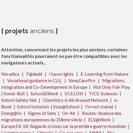
[ projets
anciens
]
Attention, concernant les projets les plus anciens, certaines
fonctionnalités pourraient ne pas être compatibles avec les
navigateurs actuels...
Noradica
|
F@dedd
|
I have rights
|
E-Learning from Nature
|
Vocational guidance in CLIL
|
SimuCarePro
|
Migrations,
Integration and Co-Development in Europe
|
Not Only Fair Play
|
Sonet-Bull
|
School&Work
|
V.I.S.I.ON
|
TICE-Sciences
|
School Safety Net
|
Chemistry Is All Around Network
|
e-
Book
|
School Inclusion
|
Stay@School
|
I'm not scared
|
Energ@tic
|
Signes et Sens
|
On-Air
|
Routes: Analyse des
migrations européennes du 20ème siècle
|
ELS@Work
|
Europe14-18: Regards croisés sur la première guerre mondiale
|
Learning game
|
Climatic
|
Co-nai-sens
|
MHM
|
Abe