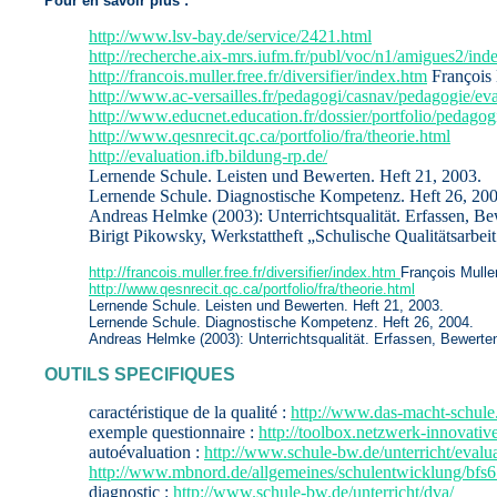
Pour en savoir plus :
http://www.lsv-bay.de/service/2421.html
http://recherche.aix-mrs.iufm.fr/publ/voc/n1/amigues2/ind
http://francois.muller.free.fr/diversifier/index.htm
François 
http://www.ac-versailles.fr/pedagogi/casnav/pedagogie/ev
http://www.educnet.education.fr/dossier/portfolio/pedago
http://www.qesnrecit.qc.ca/portfolio/fra/theorie.html
http://evaluation.ifb.bildung-rp.de/
Lernende Schule. Leisten und Bewerten. Heft 21, 2003.
Lernende Schule. Diagnostische Kompetenz. Heft 26, 200
Andreas Helmke (2003): Unterrichtsqualität. Erfassen, Be
Birigt Pikowsky, Werkstattheft „Schulische Qualitätsarbe
http://francois.muller.free.fr/diversifier/index.htm
François Mulle
http://www.qesnrecit.qc.ca/portfolio/fra/theorie.html
Lernende Schule. Leisten und Bewerten. Heft 21, 2003.
Lernende Schule. Diagnostische Kompetenz. Heft 26, 2004.
Andreas Helmke (2003): Unterrichtsqualität. Erfassen, Bewerte
OUTILS SPECIFIQUES
caractéristique de la qualité :
http://www.das-macht-schule.
exemple questionnaire :
http://toolbox.netzwerk-innovativ
autoévaluation :
http://www.schule-bw.de/unterricht/evalua
http://www.mbnord.de/allgemeines/schulentwicklung/bfs6
diagnostic :
http://www.schule-bw.de/unterricht/dva/