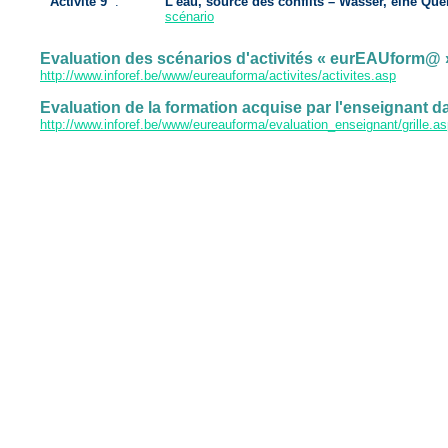
Activité 9
:
L’eau, source des conflits – Wasser, eine Que
scénario
Evaluation des scénarios d'activités « eurEAUform@ »
http://www.inforef.be/www/eureauforma/activites/activites.asp
Evaluation de la formation acquise par l'enseignant 
http://www.inforef.be/www/eureauforma/evaluation_enseignant/grille.a