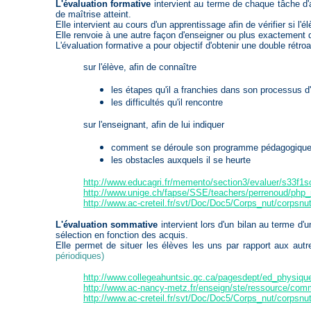
L'évaluation formative
intervient au terme de chaque tâche d'a
de maîtrise atteint.
Elle intervient au cours d'un apprentissage afin de vérifier si l'é
Elle renvoie à une autre façon d'enseigner ou plus exactement 
L'évaluation formative a pour objectif d'obtenir une double rétroa
sur l'élève, afin de connaître
les étapes qu'il a franchies dans son processus d
les difficultés qu'il rencontre
sur l'enseignant, afin de lui indiquer
comment se déroule son programme pédagogiqu
les obstacles auxquels il se heurte
http://www.educagri.fr/memento/section3/evaluer/s33f1
http://www.unige.ch/fapse/SSE/teachers/perrenoud/php
http://www.ac-creteil.fr/svt/Doc/Doc5/Corps_nut/corpsnu
L'évaluation sommative
intervient lors d'un bilan au terme d
sélection en fonction des acquis.
Elle permet de situer les élèves les uns par rapport aux aut
périodiques)
http://www.collegeahuntsic.qc.ca/pagesdept/ed_physiq
http://www.ac-nancy-metz.fr/enseign/ste/ressource/comm
http://www.ac-creteil.fr/svt/Doc/Doc5/Corps_nut/corpsnu